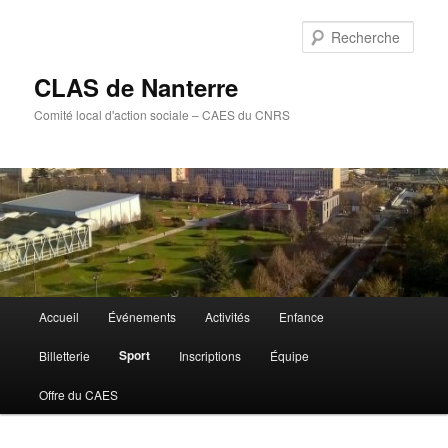
Aller
au
Rech
contenu
principal
CLAS de Nanterre
Comité local d'action sociale – CAES du CNRS
Menu
Accueil
Événements
Activités
Enfance
principal
Sport
Billetterie
Inscriptions
Équipe
Offre du CAES