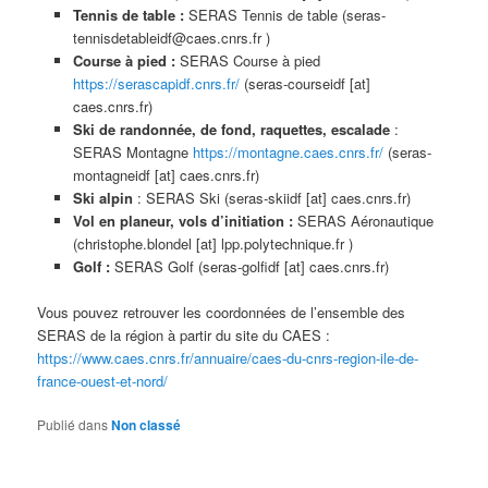
Tennis de table :
SERAS Tennis de table (seras-
tennisdetableidf@caes.cnrs.fr )
Course à pied :
SERAS Course à pied
https://serascapidf.cnrs.fr/
(seras-courseidf [at]
caes.cnrs.fr)
Ski de randonnée, de fond, raquettes, escalade
:
SERAS Montagne
https://montagne.caes.cnrs.fr/
(seras-
montagneidf [at] caes.cnrs.fr)
Ski alpin
: SERAS Ski (seras-skiidf [at] caes.cnrs.fr)
Vol en planeur, vols d’initiation
:
SERAS Aéronautique
(christophe.blondel [at] lpp.polytechnique.fr )
Golf :
SERAS Golf (seras-golfidf [at] caes.cnrs.fr)
Vous pouvez retrouver les coordonnées de l’ensemble des
SERAS de la région à partir du site du CAES :
https://www.caes.cnrs.fr/annuaire/caes-du-cnrs-region-ile-de-
france-ouest-et-nord/
Publié dans
Non classé