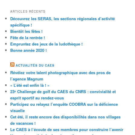
ARTICLES RÉCENTS
Découvrez les SERAS, les sections régionales d’activité
spécifique !
Bientôt les fêtes !
Fête de la rentrée !
Empruntez des jeux de la ludothèque !
Bonne année 2020 !
ACTUALITÉS DU CAES
Révélez votre talent photographique avec des pros de
l’agence Magnum
« L’été est enfin là ! »
23ᵉ Challenge de golf du CAES du CNRS : convivialité et
esprit sportif au rendez-vous
Participez ou relayez l’enquête COOBRA sur la déficience
visuelle
Cet été, il reste encore des disponibilités dans nos villages
de vacances !
Le CAES à l’écoute de ses membres pour construire l’avenir