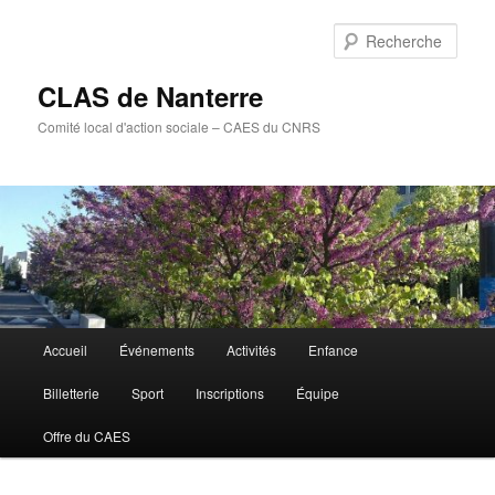
Aller
Aller
au
au
Rech
contenu
contenu
principal
secondaire
CLAS de Nanterre
Comité local d'action sociale – CAES du CNRS
Menu
Accueil
Événements
Activités
Enfance
principal
Billetterie
Sport
Inscriptions
Équipe
Offre du CAES