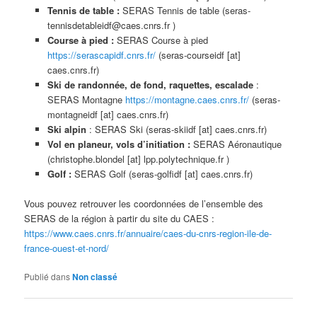
Tennis de table :
SERAS Tennis de table (seras-
tennisdetableidf@caes.cnrs.fr )
Course à pied :
SERAS Course à pied
https://serascapidf.cnrs.fr/
(seras-courseidf [at]
caes.cnrs.fr)
Ski de randonnée, de fond, raquettes, escalade
:
SERAS Montagne
https://montagne.caes.cnrs.fr/
(seras-
montagneidf [at] caes.cnrs.fr)
Ski alpin
: SERAS Ski (seras-skiidf [at] caes.cnrs.fr)
Vol en planeur, vols d’initiation
:
SERAS Aéronautique
(christophe.blondel [at] lpp.polytechnique.fr )
Golf :
SERAS Golf (seras-golfidf [at] caes.cnrs.fr)
Vous pouvez retrouver les coordonnées de l’ensemble des
SERAS de la région à partir du site du CAES :
https://www.caes.cnrs.fr/annuaire/caes-du-cnrs-region-ile-de-
france-ouest-et-nord/
Publié dans
Non classé