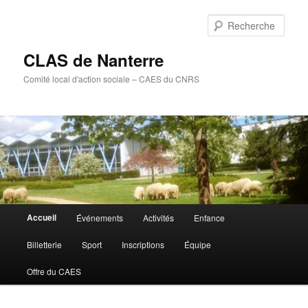
Aller
Aller
au
au
Rech
contenu
contenu
principal
secondaire
CLAS de Nanterre
Comité local d'action sociale – CAES du CNRS
Menu
Accueil
Événements
Activités
Enfance
principal
Billetterie
Sport
Inscriptions
Équipe
Offre du CAES