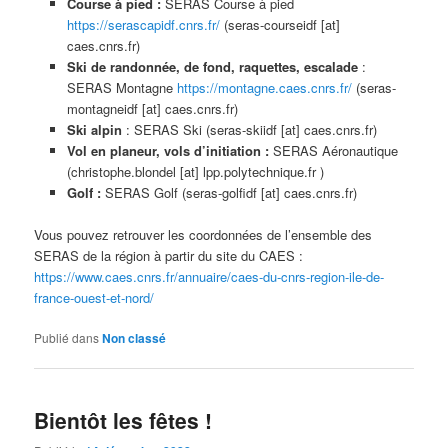
Course à pied :
SERAS Course à pied
https://serascapidf.cnrs.fr/
(seras-courseidf [at]
caes.cnrs.fr)
Ski de randonnée, de fond, raquettes, escalade
:
SERAS Montagne
https://montagne.caes.cnrs.fr/
(seras-
montagneidf [at] caes.cnrs.fr)
Ski alpin
: SERAS Ski (seras-skiidf [at] caes.cnrs.fr)
Vol en planeur, vols d’initiation
:
SERAS Aéronautique
(christophe.blondel [at] lpp.polytechnique.fr )
Golf :
SERAS Golf (seras-golfidf [at] caes.cnrs.fr)
Vous pouvez retrouver les coordonnées de l’ensemble des
SERAS de la région à partir du site du CAES :
https://www.caes.cnrs.fr/annuaire/caes-du-cnrs-region-ile-de-
france-ouest-et-nord/
Publié dans
Non classé
Bientôt les fêtes !