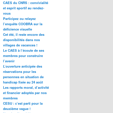
CAES du CNRS : convivialité
et esprit sportif au rendez-
vous
Participez ou relayez
l’enquête COOBRA sur la
déficience visuelle
Cet été, il reste encore des
disponibilités dans nos
villages de vacances !
Le CAES à l’écoute de ses
membres pour construire
l’avenir
L’ouverture anticipée des
réservations pour les
personnes en situation de
handicap fixée au 24 août
Les rapports moral, d’activité
et financier adoptés par nos
membres
CESU : c’est parti pour la
deuxième vague !