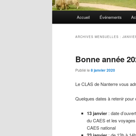
Menu
Accueil
Événements
Ac
principal
ARCHIVES MENSUELLES :
JANVIE
Bonne année 20
Publié le
8 janvier 2020
Le CLAS de Nanterre vous adr
Quelques dates à retenir pour 
13 janvier
: date d’ouve
du CAES et les voyages à
CAES national
23 janvier
: de 13h à 14h