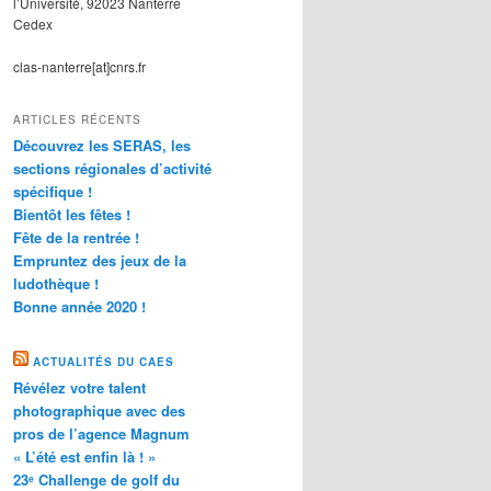
l’Université, 92023 Nanterre
Cedex
clas-nanterre[at]cnrs.fr
ARTICLES RÉCENTS
Découvrez les SERAS, les
sections régionales d’activité
spécifique !
Bientôt les fêtes !
Fête de la rentrée !
Empruntez des jeux de la
ludothèque !
Bonne année 2020 !
ACTUALITÉS DU CAES
Révélez votre talent
photographique avec des
pros de l’agence Magnum
« L’été est enfin là ! »
23ᵉ Challenge de golf du