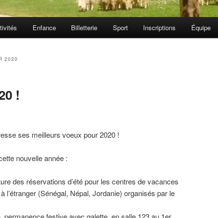
tivités
Enfance
Billetterie
Sport
Inscriptions
Équipe
R 2020
20 !
esse ses meilleurs voeux pour 2020 !
cette nouvelle année :
rture des réservations d’été pour les centres de vacances
 l’étranger (Sénégal, Népal, Jordanie) organisés par le
, permanence festive avec galette, en salle 123 au 1er