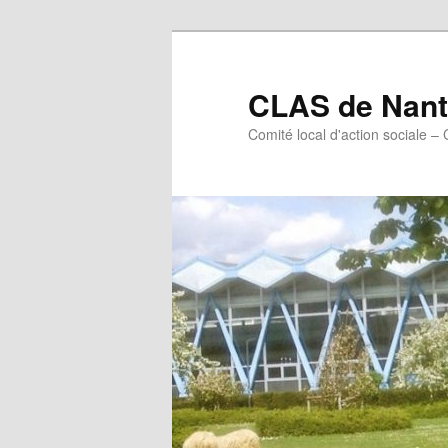
Aller
Aller
au
au
contenu
contenu
CLAS de Nant
principal
secondaire
Comité local d'action sociale